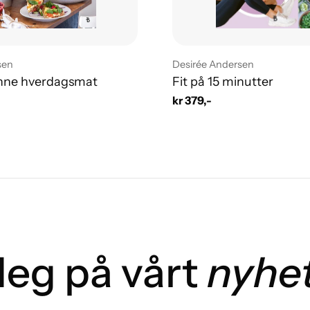
Leverandør:
sen
Desirée Andersen
unne hverdagsmat
Fit på 15 minutter
Vanlig
kr 379,-
pris
eg på vårt
nyhe