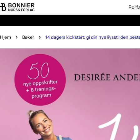
Hopp
Forf
til
innholdet
Hjem
Bøker
14 dagers kickstart: gi din nye livsstil den best
Gå
til
produktinformasjon