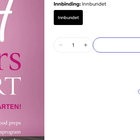
Innbinding:
Innbundet
Innbundet
Mengde
Reduser antallet for 14 dagers k
Øk antallet for 14 dag