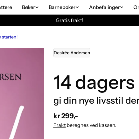
attere
Bøker
Barnebøker
Anbefalinger
O
Gratis frakt!
e starten!
Desirée Andersen
14 dagers 
gi din nye livsstil d
Vanlig
kr 299,-
pris
Frakt
beregnes ved kassen.