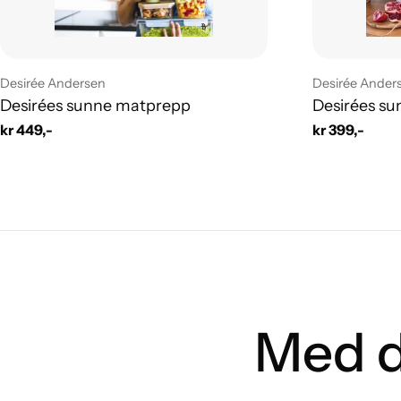
Leverandør:
Leverandør:
Desirée Andersen
Desirée Ander
Desirées sunne matprepp
Desirées s
Vanlig
kr 449,-
Vanlig
kr 399,-
pris
pris
Med d