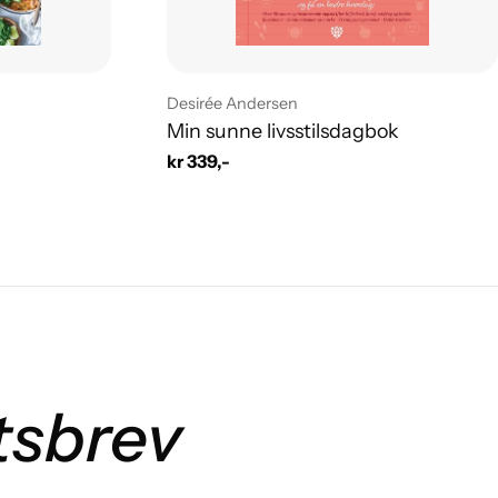
Leverandør:
Desirée Andersen
Min sunne livsstilsdagbok
Vanlig
kr 339,-
pris
tsbrev