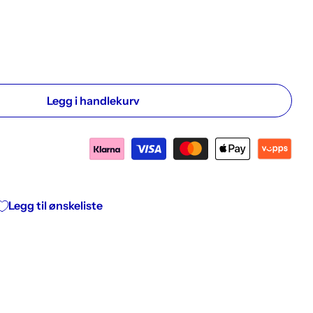
Legg i handlekurv
ickstart: gi din nye livsstil den beste starten!
ers kickstart: gi din nye livsstil den beste starten!
Legg til ønskeliste