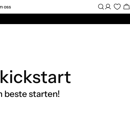
m oss
Logg
H
Inn
kickstart
en beste starten!