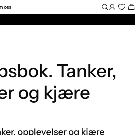
m oss
Logg
H
Inn
upsbok. Tanker,
er og kjære
nker, opplevelser og kjære