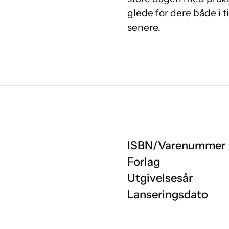
glede for dere både i t
senere.
ISBN/Varenummer
Forlag
Utgivelsesår
Lanseringsdato