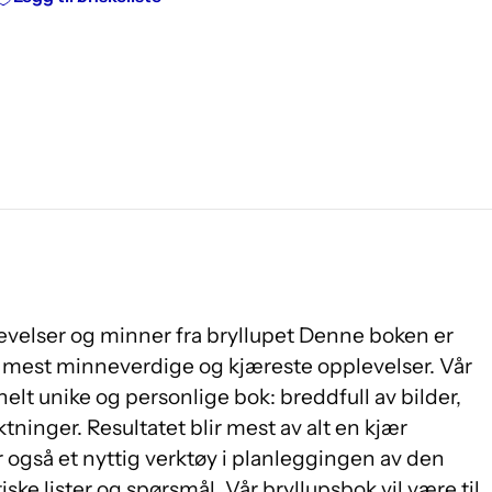
levelser og minner fra bryllupet Denne boken er
ets mest minneverdige og kjæreste opplevelser. Vår
helt unike og personlige bok: breddfull av bilder,
tninger. Resultatet blir mest av alt en kjær
også et nyttig verktøy i planleggingen av den
ke lister og spørsmål. Vår bryllupsbok vil være til