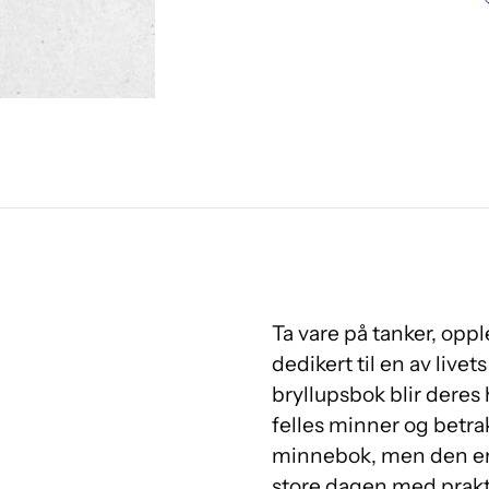
Ta vare på tanker, opp
dedikert til en av liv
bryllupsbok blir deres 
felles minner og betrak
minnebok, men den er 
store dagen med praktis