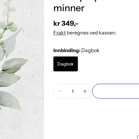
minner
Vanlig
kr 349,-
pris
Frakt
beregnes ved kassen.
Innbinding:
Dagbok
Dagbok
Mengde
Reduser antallet for Vår bryll
Øk antallet for Vår b