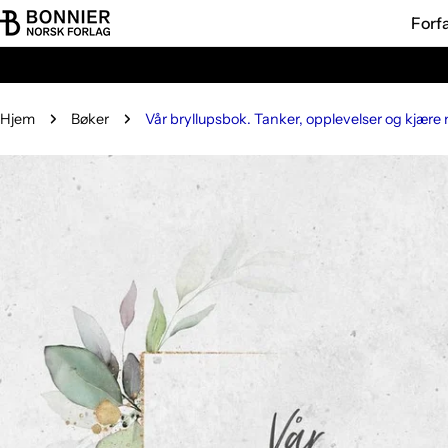
Hopp
Forf
til
innholdet
Hjem
Bøker
Vår bryllupsbok. Tanker, opplevelser og kjære
Gå
til
produktinformasjon