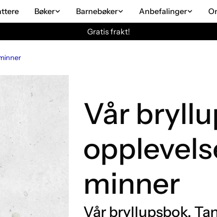
attere
Bøker
Barnebøker
Anbefalinger
O
Gratis frakt!
 minner
Vår bryll
opplevels
minner
Vår bryllupsbok. Ta