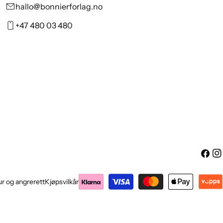
hallo@bonnierforlag.no
+47 480 03 480
Facebo
Ins
Betalingsmetoder
r og angrerett
Kjøpsvilkår