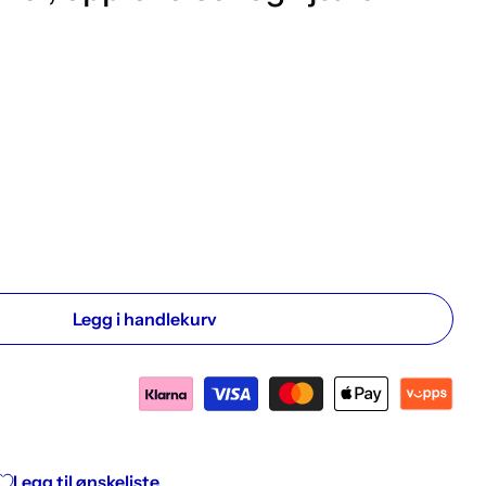
Legg i handlekurv
upsbok. Tanker, opplevelser og kjære minner
ryllupsbok. Tanker, opplevelser og kjære minner
Legg til ønskeliste