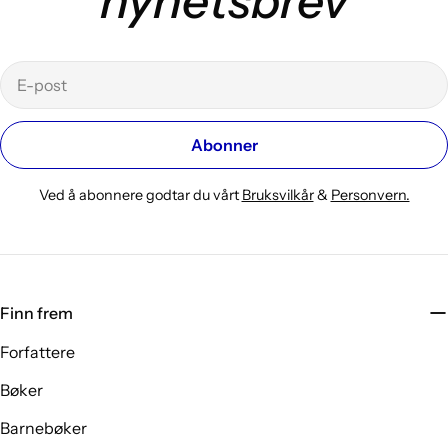
nyhetsbrev
E-
post
Abonner
Ved å abonnere godtar du vårt
Bruksvilkår
&
Personvern.
Finn frem
Forfattere
Bøker
Barnebøker