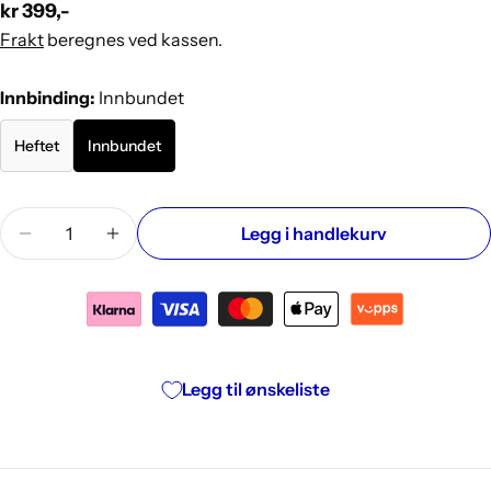
Vanlig
kr 399,-
pris
Frakt
beregnes ved kassen.
Innbinding:
Innbundet
Heftet
Innbundet
Mengde
Legg i handlekurv
Reduser antallet for Ungdomshjernen: vill og visjo
Øk antallet for Ungdomshjernen: vill og v
Legg til ønskeliste