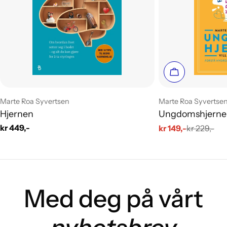
Legg i handle
Leverandør:
Leverandør:
Marte Roa Syvertsen
Marte Roa Syvertse
Hjernen
Ungdomshjerne
Vanlig
kr 449,-
kr 149,-
kr 229,-
Salgs
Vanlig
pris
pris
pris
Med deg på vårt