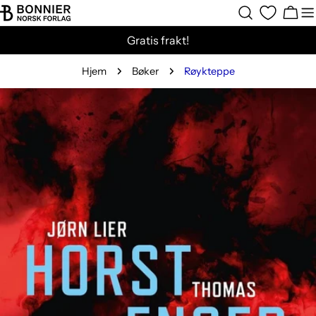
Hopp
Hand
til
Gratis frakt!
innholdet
Hjem
Bøker
Røykteppe
Gå
til
produktinformasjon