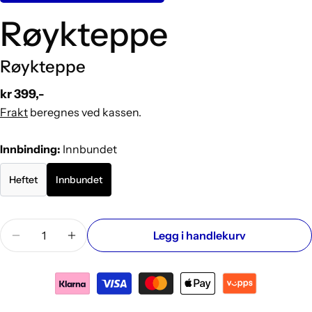
Røykteppe
Røykteppe
Vanlig
kr 399,-
pris
Frakt
beregnes ved kassen.
Innbinding:
Innbundet
Heftet
Innbundet
Mengde
Legg i handlekurv
Reduser antallet for Røykteppe
Øk antallet for Røykteppe