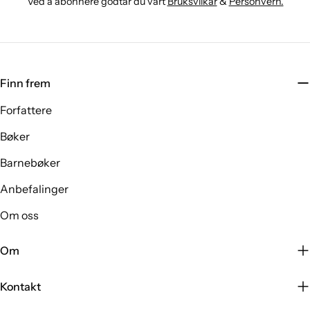
Ved å abonnere godtar du vårt
Bruksvilkår
&
Personvern.
Finn frem
Forfattere
Bøker
Barnebøker
Anbefalinger
Om oss
Om
Kontakt