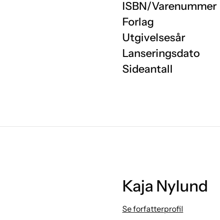
ISBN/Varenummer
Forlag
Utgivelsesår
Lanseringsdato
Sideantall
Kaja Nylund
Se forfatterprofil