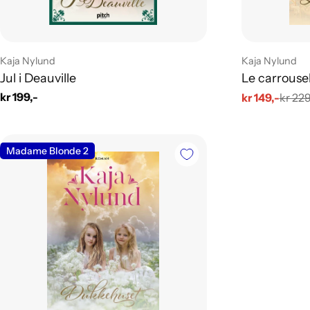
Leverandør:
Leverandør:
Kaja Nylund
Kaja Nylund
Jul i Deauville
Le carrouse
Vanlig
kr 199,-
kr 149,-
kr 229
Salgs
Vanlig
pris
pris
pris
Madame Blonde 2