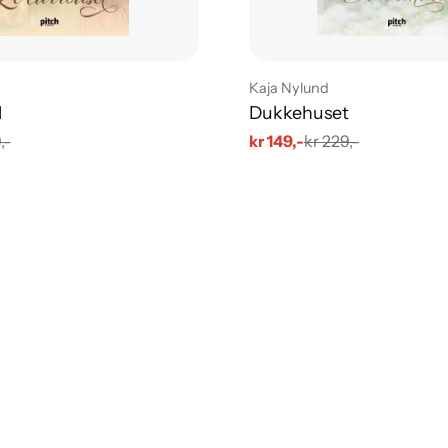
Leverandør:
Kaja Nylund
l
Dukkehuset
,-
kr 149,-
kr 229,-
Salgs
Vanlig
pris
pris