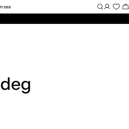
m oss
Logg
H
Inn
 deg