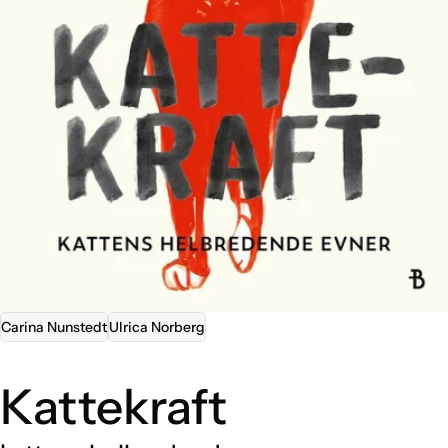
Åpne media 0 i modal
Carina Nunstedt
Ulrica Norberg
Kattekraft