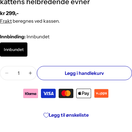
kattens helbredende evner
Vanlig
kr 299,-
pris
Frakt
beregnes ved kassen.
Innbinding:
Innbundet
Innbundet
Mengde
Legg i handlekurv
Reduser antallet for Kattekraft: kattens helbreden
Øk antallet for Kattekraft: kattens helbr
Legg til ønskeliste