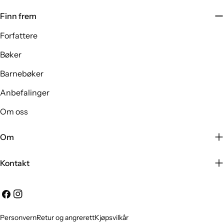
Finn frem
Forfattere
Bøker
Barnebøker
Anbefalinger
Om oss
Om
Kontakt
Facebook
Instagram
Personvern
Retur og angrerett
Kjøpsvilkår