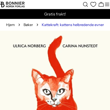
Hopp
Hand
til
Gratis frakt!
innholdet
Hjem
Bøker
Kattekraft: kattens helbredende evner
Gå
til
produktinformasjon