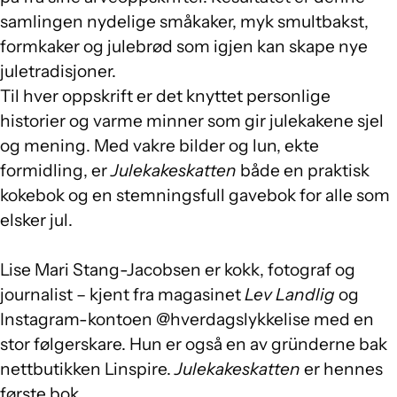
samlingen nydelige småkaker, myk smultbakst,
formkaker og julebrød som igjen kan skape nye
juletradisjoner.
Til hver oppskrift er det knyttet personlige
historier og varme minner som gir julekakene sjel
og mening. Med vakre bilder og lun, ekte
formidling, er
Julekakeskatten
både en praktisk
kokebok og en stemningsfull gavebok for alle som
elsker jul.
Lise Mari Stang-Jacobsen er kokk, fotograf og
journalist – kjent fra magasinet
Lev Landlig
og
Instagram-kontoen @hverdagslykkelise med en
stor følgerskare. Hun er også en av gründerne bak
nettbutikken Linspire.
Julekakeskatten
er hennes
første bok.