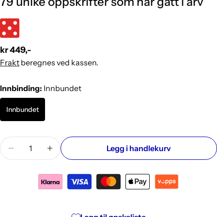
79 unike oppskrifter som har gått i arv
Vanlig
kr 449,-
pris
Frakt
beregnes ved kassen.
Innbinding:
Innbundet
Innbundet
Mengde
Legg i handlekurv
Reduser antallet for Julekakeskatten: de beste kake
Øk antallet for Julekakeskatten: de beste 