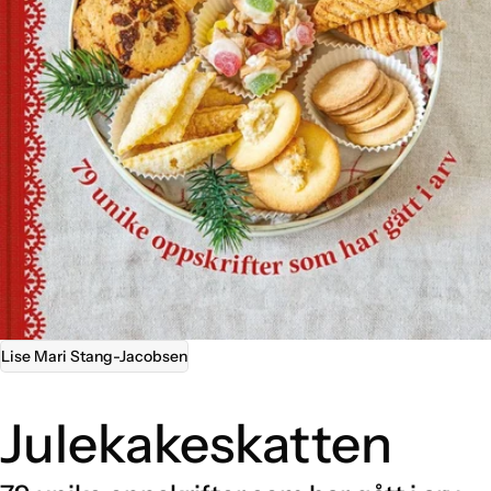
Åpne media 0 i modal
Lise Mari Stang-Jacobsen
Julekakeskatten