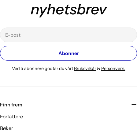
nyhetsbrev
E-
post
Abonner
Ved å abonnere godtar du vårt
Bruksvilkår
&
Personvern.
Finn frem
Forfattere
Bøker