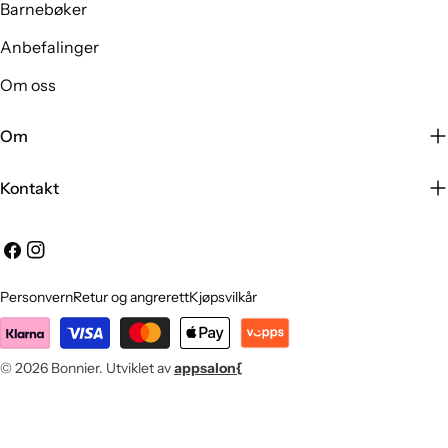
Barnebøker
Anbefalinger
Om oss
Om
Kontakt
Facebook
Instagram
Personvern
Retur og angrerett
Kjøpsvilkår
Betalingsmetoder
© 2026
Bonnier
.
Utviklet av
appsalon{