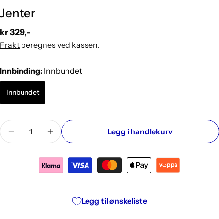
Jenter
Vanlig
kr 329,-
pris
Frakt
beregnes ved kassen.
Innbinding:
Innbundet
Innbundet
Mengde
Legg i handlekurv
Reduser antallet for Jenter
Øk antallet for Jenter
Legg til ønskeliste