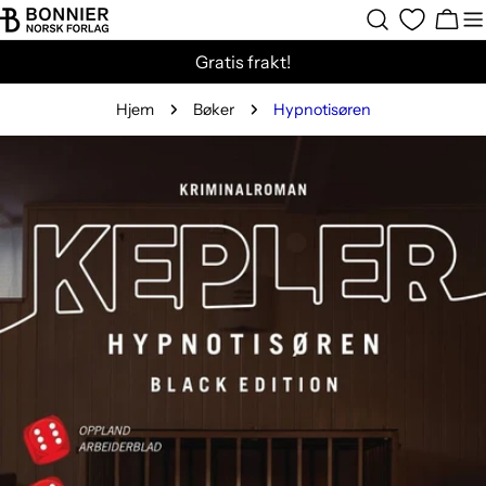
Hopp
Hand
til
Gratis frakt!
innholdet
Hjem
Bøker
Hypnotisøren
Gå
til
produktinformasjon