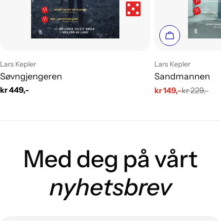
Legg i handle
Leverandør:
Leverandør:
Lars Kepler
Lars Kepler
Søvngjengeren
Sandmannen
Vanlig
kr 449,-
kr 149,-
kr 229,-
Salgs
Vanlig
pris
pris
pris
Med deg på vårt
nyhetsbrev