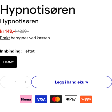
Hypnotisøren
Hypnotisøren
kr 149,-
kr 229,-
Salgs
Vanlig
Frakt
beregnes ved kassen.
pris
pris
Innbinding:
Heftet
Heftet
Mengde
Legg i handlekurv
Reduser antallet for Hypnotisøren
Øk antallet for Hypnotisøren