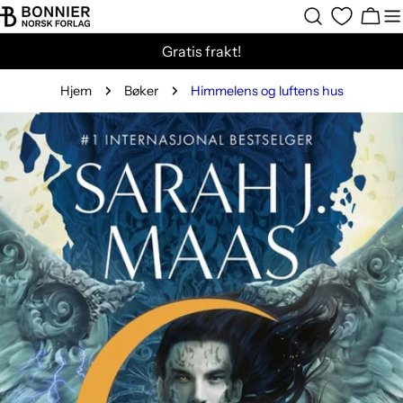
Hopp
Hand
til
Gratis frakt!
innholdet
Hjem
Bøker
Himmelens og luftens hus
Gå
til
produktinformasjon