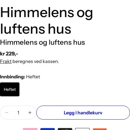
Himmelens og
luftens hus
Himmelens og luftens hus
Vanlig
kr 229,-
pris
Frakt
beregnes ved kassen.
Innbinding:
Heftet
Heftet
Mengde
Legg i handlekurv
Reduser antallet for Himmelens og luftens hus
Øk antallet for Himmelens og luftens hus