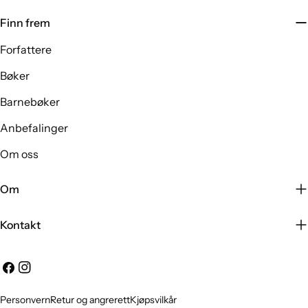
Finn frem
Forfattere
Bøker
Barnebøker
Anbefalinger
Om oss
Om
Kontakt
Facebook
Instagram
Personvern
Retur og angrerett
Kjøpsvilkår