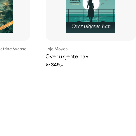
Leverandør:
Katrine Wessel-
Jojo Moyes
Over ukjente hav
Vanlig
kr 349,-
pris