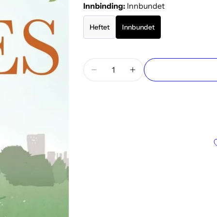
Innbinding:
Innbundet
Heftet
Innbundet
Mengde
Reduser antallet for Hestekun
Øk antallet for Hest