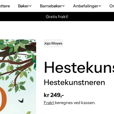
attere
Bøker
Barnebøker
Anbefalinger
O
Gratis frakt!
Jojo Moyes
Hestekun
Hestekunstneren
Vanlig
kr 249,-
pris
Frakt
beregnes ved kassen.