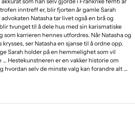
 akkurat som han selv gjorde i Frankrike femti år
trofen inntreff er, blir fjorten år gamle Sarah
For advokaten Natasha tar livet også en brå og
lir tvunget til å dele hus med sin karismatiske
 som karrieren hennes utfordres. Når Natasha og
is krysses, ser Natasha en sjanse til å ordne opp.
nge Sarah holder på en hemmelighet som vil
tre ... Hestekunstneren er en vakker historie om
g hvordan selv de minste valg kan forandre alt ...