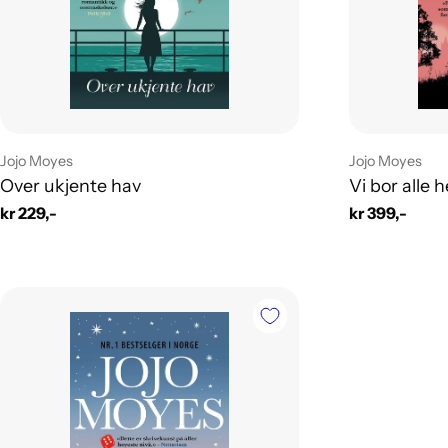
Leverandør:
Leverandør:
Jojo Moyes
Jojo Moyes
Over ukjente hav
Vi bor alle h
Vanlig
kr 229,-
Vanlig
kr 399,-
pris
pris