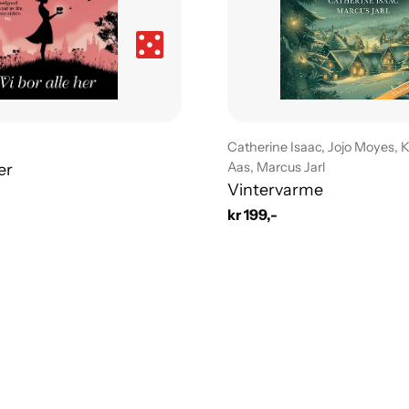
Leverandør:
Catherine Isaac, Jojo Moyes, 
Aas, Marcus Jarl
er
Vintervarme
Vanlig
kr 199,-
pris