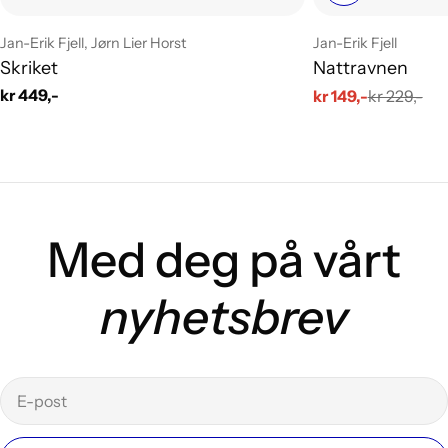
Leverandør:
Leverandør:
Jan-Erik Fjell, Jørn Lier Horst
Jan-Erik Fjell
Skriket
Nattravnen
Vanlig
kr 449,-
kr 149,-
kr 229,-
Salgs
Vanlig
pris
pris
pris
Med deg på vårt
nyhetsbrev
E-
post