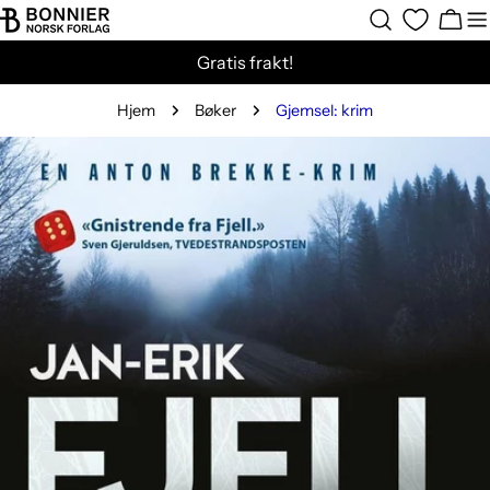
Hopp
Hand
til
Gratis frakt!
innholdet
Hjem
Bøker
Gjemsel: krim
Gå
til
produktinformasjon