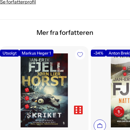
Se forfatterprofil
Mer fra forfatteren
Utsolgt
Markus Heger 1
-34%
Anton Brek
Legg i handle