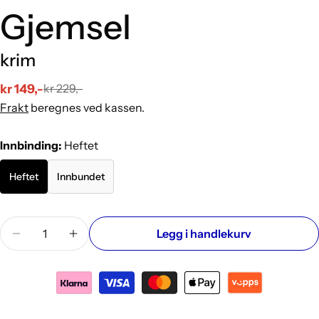
Gjemsel
krim
kr 149,-
kr 229,-
Salgs
Vanlig
Frakt
beregnes ved kassen.
pris
pris
Innbinding:
Heftet
Heftet
Innbundet
Mengde
Legg i handlekurv
Reduser antallet for Gjemsel: krim
Øk antallet for Gjemsel: krim