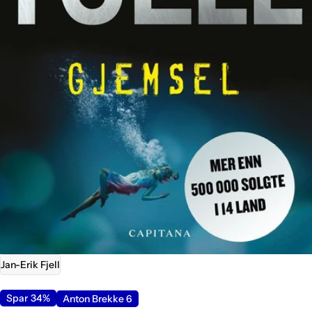
Åpne media 0 i modal
Jan-Erik Fjell
Spar
34%
Anton Brekke 6