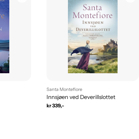
Leverandør:
Santa Montefiore
Innsjøen ved Deverillslottet
Vanlig
kr 339,-
pris