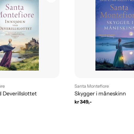
Leverandør:
ore
Santa Montefiore
 Deverillslottet
Skygger i måneskinn
Vanlig
kr 349,-
pris