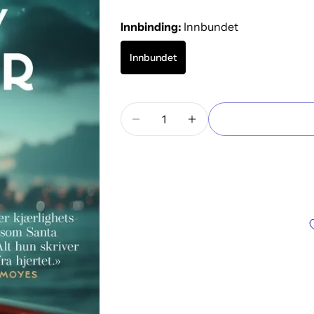
Innbinding:
Innbundet
Innbundet
Mengde
Reduser antallet for Et hav av s
Øk antallet for Et hav