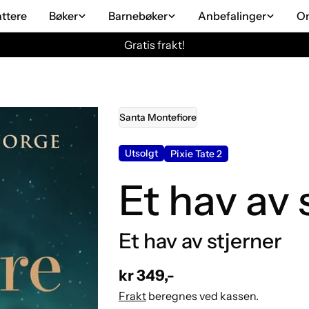
attere
Bøker
Barnebøker
Anbefalinger
O
Gratis frakt!
Santa Montefiore
Utsolgt
Pixie Tate 2
Et hav av 
Et hav av stjerner
Vanlig
kr 349,-
pris
Frakt
beregnes ved kassen.