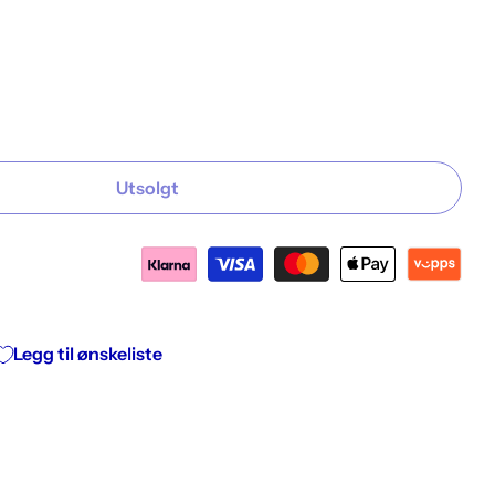
Utsolgt
tjerner
 av stjerner
Legg til ønskeliste