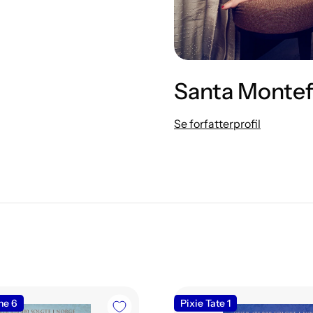
Santa Montef
Se forfatterprofil
ne 6
Pixie Tate 1