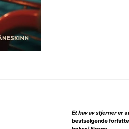
Et hav av stjerner
er a
bestselgende forfatte
bøker i Norge.