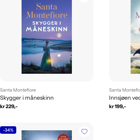
Leverandør:
Leverandør:
Santa Montefiore
Santa Montefi
Skygger i måneskinn
Innsjøen ved
Vanlig
kr 229,-
Vanlig
kr 199,-
pris
pris
-34%