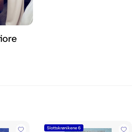
iore
Slottskrønikene 6