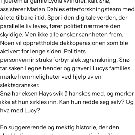
Tjuefem år gamle Lydia Winther, kalt Snø,
assisterer Marian Dahles etterforskningsteam med
å lete tilbake i tid. Spor i den digitale verden, der
parallelle liv leves, fører politiet nærmere den
skyldige. Men ikke alle ønsker sannheten frem.
Noen vil opprettholde dekkoperasjonen som ble
aktivert for lenge siden. Politiets
personverninstruks forbyr slektsgranskning. Snø
tar saken i egne hender og graver i Lucys families
mørke hemmeligheter ved hjelp av en
slektsgransker.
Snø har eksen Hays svik å hanskes med, og merker
ikke at hun sirkles inn. Kan hun redde seg selv? Og
hva med Lucy?
En suggererende og mektig historie, der den