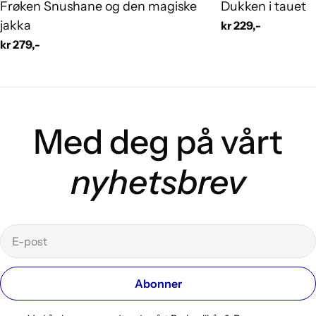
Frøken Snushane og den magiske
Dukken i tauet
jakka
Vanlig
kr 229,-
pris
Vanlig
kr 279,-
pris
Med deg på vårt
nyhetsbrev
E-
post
Abonner