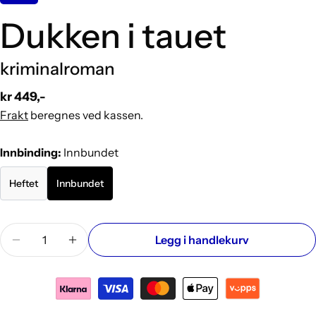
Dukken i tauet
kriminalroman
Vanlig
kr 449,-
pris
Frakt
beregnes ved kassen.
Innbinding:
Innbundet
Heftet
Innbundet
Mengde
Legg i handlekurv
Reduser antallet for Dukken i tauet: kriminalroman
Øk antallet for Dukken i tauet: kriminalr