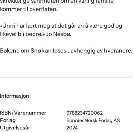
skrekkelige sannheten om en vanlig familie
kommer til overflaten.
«Unni har lært meg at det går an å være god og
likevel bli bedre.» Jo Nesbø.
Bøkene om Snø kan leses uavhengig av hverandre.
Informasjon
ISBN/Varenummer
9788234720062
Forlag
Bonnier Norsk Forlag AS
Utgivelsesår
2024