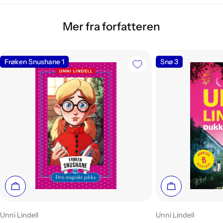
Mer fra forfatteren
Frøken Snushane 1
Snø 3
Legg i handlekurv
Legg i handle
Leverandør:
Leverandør:
Unni Lindell
Unni Lindell