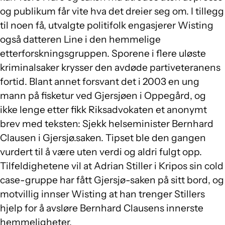
og publikum får vite hva det dreier seg om. I tillegg
til noen få, utvalgte politifolk engasjerer Wisting
også datteren Line i den hemmelige
etterforskningsgruppen. Sporene i flere uløste
kriminalsaker krysser den avdøde partiveteranens
fortid. Blant annet forsvant det i 2003 en ung
mann på fisketur ved Gjersjøen i Oppegård, og
ikke lenge etter fikk Riksadvokaten et anonymt
brev med teksten: Sjekk helseminister Bernhard
Clausen i Gjersjø.saken. Tipset ble den gangen
vurdert til å være uten verdi og aldri fulgt opp.
Tilfeldighetene vil at Adrian Stiller i Kripos sin cold
case-gruppe har fått Gjersjø-saken på sitt bord, og
motvillig innser Wisting at han trenger Stillers
hjelp for å avsløre Bernhard Clausens innerste
hemmeligheter.