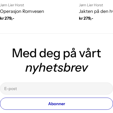
Leverandør:
Leverandør:
Jørn Lier Horst
Jørn Lier Horst
Operasjon Romvesen
Jakten på den h
Vanlig
kr 279,-
Vanlig
kr 279,-
pris
pris
Med deg på vårt
nyhetsbrev
E-
post
Abonner