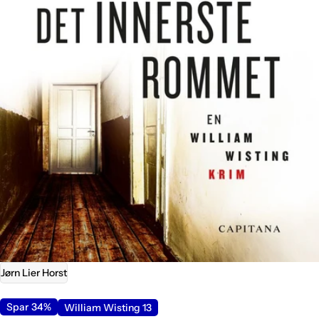
Åpne media 0 i modal
Jørn Lier Horst
Spar
34%
William Wisting 13