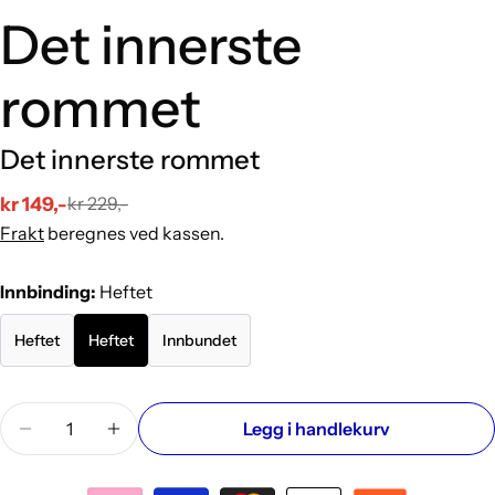
Det innerste
rommet
Det innerste rommet
kr 149,-
kr 229,-
Salgs
Vanlig
Frakt
beregnes ved kassen.
pris
pris
Innbinding:
Heftet
Heftet
Heftet
Innbundet
Mengde
Legg i handlekurv
Reduser antallet for Det innerste rommet
Øk antallet for Det innerste rommet