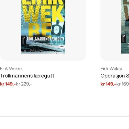
Leverandør:
Leverandør:
Eirik Wekre
Eirik Wekre
Trollmannens læregutt
Operasjon S
kr 149,-
kr 229,-
kr 149,-
kr 169
Salgs
Vanlig
Salgs
Vanlig
pris
pris
pris
pris