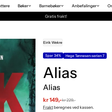
attere
Bøker
Barnebøker
Anbefalinger
O
Gratis frakt!
Eirik Wekre
Spar
34%
Hege Tønnesen-serien 7
Alias
Alias
kr 149,-
kr 229,-
Salgs
Vanlig
Frakt
beregnes ved kassen.
pris
pris