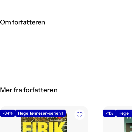
Om forfatteren
Mer fra forfatteren
-34%
Hege Tønnesen-serien 1
-11%
Hege T