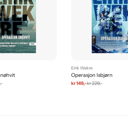
Leverandør:
Eirik Wekre
nøhvit
Operasjon Isbjørn
,-
kr 149,-
kr 229,-
Salgs
Vanlig
pris
pris