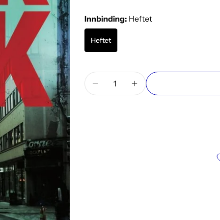
Innbinding:
Heftet
Heftet
Mengde
Reduser antallet for Alias
Øk antallet for Alias