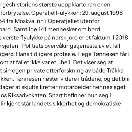
orgeshistoriens største uoppklarte ran er en
 forbrytelse. Operafjell-ulykken: 29. august 1996
54 fra Moskva inn i Operafjellet utenfor
bard. Samtlige 141 mennesker om bord
erste flyulykke på norsk jord er et faktum. I 2018
fen i Politiets overvåkingstjeneste av et fall
agerø. Hans tidligere protesje. Hege Tønnesen får i
 at fallet ikke var et uhell. Det viser seg at
 sin egen private etterforskning av både Tråkka-
ykken. Tønnesen nøster videre i trådene, og det blir
dager at skjulte krefter motarbeider hennes eget
os Riksadvokaten. Snart befinner hun seg i
lir kjent står landets sikkerhet og demokratiske