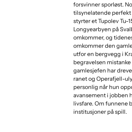
forsvinner sporløst. N
tilsynelatende perfekt
styrter et Tupolev Tu-1
Longyearbyen på Sval
omkommer, og tidenes v
omkommer den gamle sje
utfor en bergvegg i Kr
begravelsen mistanke om
gamlesjefen har drevet
ranet og Operafjell-ul
personlig når hun opp
avansement i jobben h
livsfare. Om funnene b
institusjoner på spill.