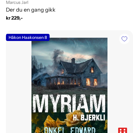
Leverandør:
Marcus Jarl
Der du en gang gikk
Vanlig
kr 229,-
pris
Håkon Haakonsen 8