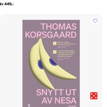
Vanlig
kr 449,-
pris