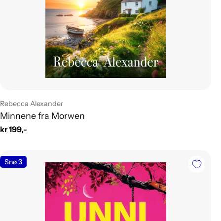
Leverandør:
Rebecca Alexander
Minnene fra Morwen
Vanlig
kr 199,-
pris
Snø 3