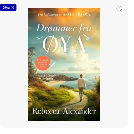
i
Øya 3
n
g
: