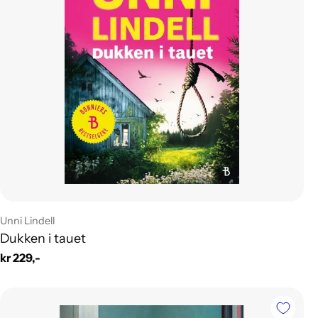
Leverandør:
Unni Lindell
Dukken i tauet
Vanlig
kr 229,-
pris