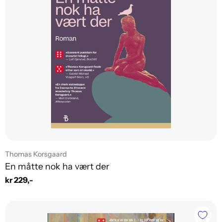
Leverandør:
Thomas Korsgaard
En måtte nok ha vært der
Vanlig
kr 229,-
pris