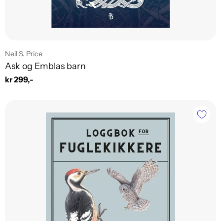
Leverandør:
Neil S. Price
Ask og Emblas barn
Vanlig
kr 299,-
pris