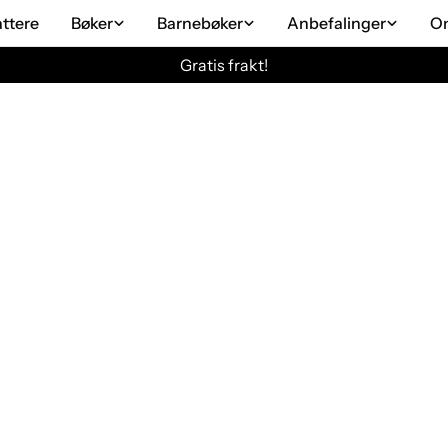
attere
Bøker
Barnebøker
Anbefalinger
O
Gratis frakt!