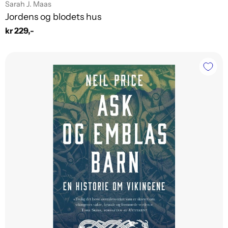
Leverandør:
Sarah J. Maas
Jordens og blodets hus
Vanlig
kr 229,-
pris