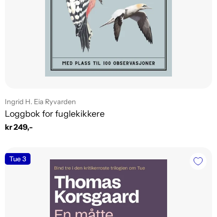
Leverandør:
Ingrid H. Eia Ryvarden
Loggbok for fuglekikkere
Vanlig
kr 249,-
pris
Tue 3