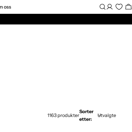
m oss
Logg
H
Inn
Sorter
1163 produkter
etter: