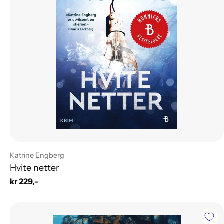
Leverandør:
Katrine Engberg
Hvite netter
Vanlig
kr 229,-
pris