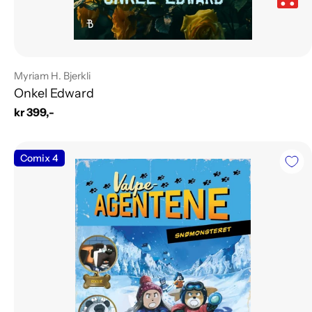
Leverandør:
Myriam H. Bjerkli
Onkel Edward
Vanlig
kr 399,-
pris
Comix 4