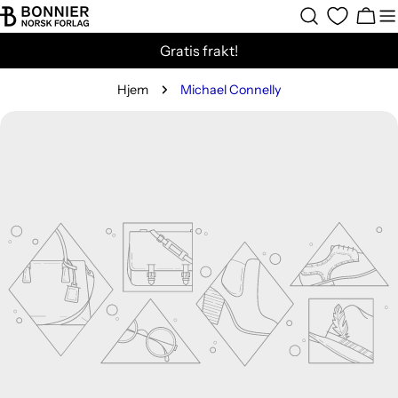
Hopp
Hand
til
Gratis frakt!
innholdet
Hjem
Michael Connelly