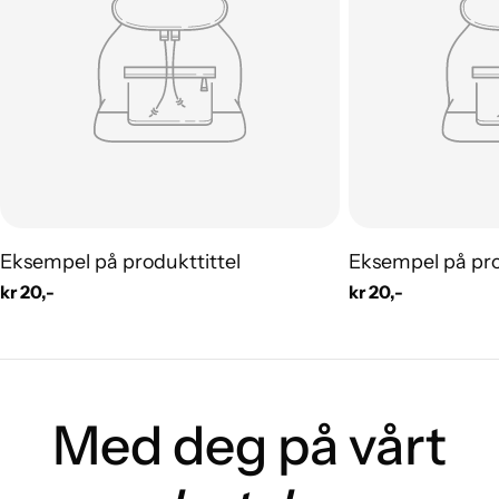
Eksempel på produkttittel
Eksempel på pro
Vanlig
kr 20,-
Vanlig
kr 20,-
pris
pris
Med deg på vårt