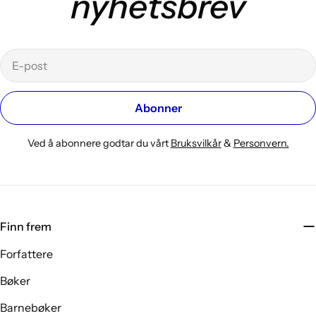
nyhetsbrev
E-
post
Abonner
Ved å abonnere godtar du vårt
Bruksvilkår
&
Personvern.
Finn frem
Forfattere
Bøker
Barnebøker