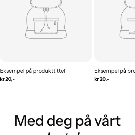
Eksempel på produkttittel
Eksempel på pro
Vanlig
kr 20,-
Vanlig
kr 20,-
pris
pris
Med deg på vårt