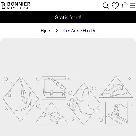
Hopp
Hand
til
Gratis frakt!
innholdet
Hjem
Kim Anne Hiorth