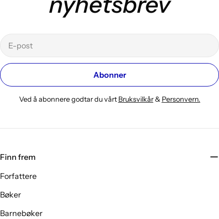
nyhetsbrev
E-
post
Abonner
Ved å abonnere godtar du vårt
Bruksvilkår
&
Personvern.
Finn frem
Forfattere
Bøker
Barnebøker