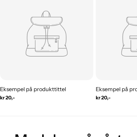
Eksempel på produkttittel
Eksempel på pro
Vanlig
kr 20,-
Vanlig
kr 20,-
pris
pris