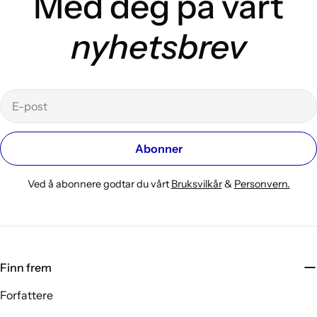
Med deg på vårt
nyhetsbrev
E-
post
Abonner
Ved å abonnere godtar du vårt
Bruksvilkår
&
Personvern.
Finn frem
Forfattere