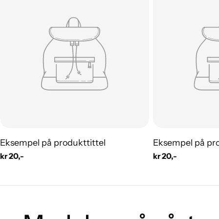
Eksempel på produkttittel
Eksempel på pro
Vanlig
kr 20,-
Vanlig
kr 20,-
pris
pris