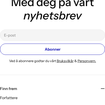
Med deg på vårt
nyhetsbrev
E-
post
Abonner
Ved å abonnere godtar du vårt
Bruksvilkår
&
Personvern.
Finn frem
Forfattere