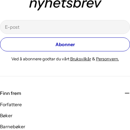
nyhetsbrev
E-
post
Abonner
Ved å abonnere godtar du vårt
Bruksvilkår
&
Personvern.
Finn frem
Forfattere
Bøker
Barnebøker