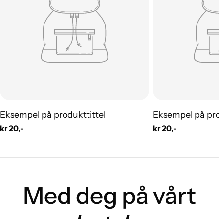
Eksempel på produkttittel
Eksempel på pro
Vanlig
kr 20,-
Vanlig
kr 20,-
pris
pris
Med deg på vårt