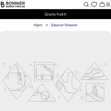
Hopp
Hand
til
Gratis frakt!
innholdet
Hjem
Eleanor Shearer