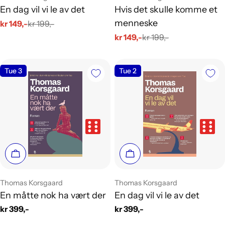
En dag vil vi le av det
Hvis det skulle komme et
menneske
kr 149,-
kr 199,-
Salgs
Vanlig
kr 149,-
kr 199,-
pris
pris
Salgs
Vanlig
pris
pris
Tue 3
Tue 2
Legg i handlekurv
Legg i handlekurv
Leverandør:
Leverandør:
Thomas Korsgaard
Thomas Korsgaard
En måtte nok ha vært der
En dag vil vi le av det
Vanlig
kr 399,-
Vanlig
kr 399,-
pris
pris