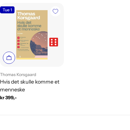
Tue 1
Legg i handlekurv
Leverandør:
Thomas Korsgaard
Hvis det skulle komme et
menneske
Vanlig
kr 399,-
pris