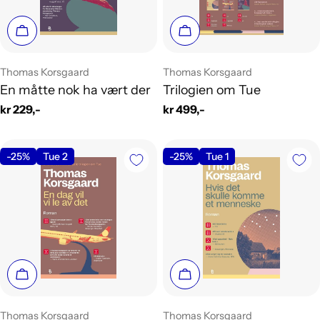
g
Legg i handlekurv
Legg i handlekurv
:
Leverandør:
Leverandør:
Thomas Korsgaard
Thomas Korsgaard
En måtte nok ha vært der
Trilogien om Tue
Vanlig
kr 229,-
Vanlig
kr 499,-
pris
pris
-25%
Tue 2
-25%
Tue 1
Legg i handlekurv
Legg i handlekurv
Leverandør:
Leverandør:
Thomas Korsgaard
Thomas Korsgaard