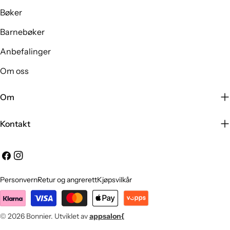
Bøker
Barnebøker
Anbefalinger
Om oss
Om
Kontakt
Facebook
Instagram
Personvern
Retur og angrerett
Kjøpsvilkår
Betalingsmetoder
© 2026
Bonnier
.
Utviklet av
appsalon{