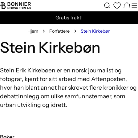
Hopp
Hand
til
Gratis frakt!
innholdet
Hjem
Forfattere
Stein Kirkebøn
Stein Kirkebøn
Stein Erik Kirkebøen er en norsk journalist og
fotograf, kjent for sitt arbeid med Aftenposten,
hvor han blant annet har skrevet flere kronikker og
debattinnlegg om ulike samfunnstemaer, som
urban utvikling og idrett.
Bøker