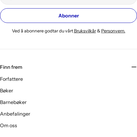
post
Abonner
Ved å abonnere godtar du vårt
Bruksvilkår
&
Personvern.
Finn frem
Forfattere
Bøker
Barnebøker
Anbefalinger
Om oss