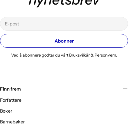
E-
post
Abonner
Ved å abonnere godtar du vårt
Bruksvilkår
&
Personvern.
Finn frem
Forfattere
Bøker
Barnebøker