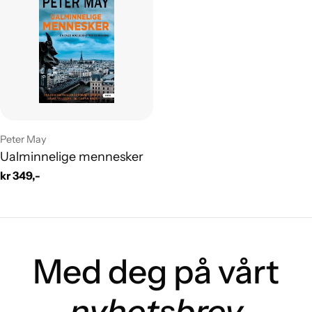
Leverandør:
Peter May
Ualminnelige mennesker
Vanlig
kr 349,-
pris
Med deg på vårt
nyhetsbrev