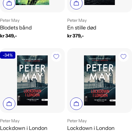
Legg i handlekurv
Legg i handlekurv
Leverandør:
Leverandør:
Peter May
Peter May
Blodets bånd
En stille død
Vanlig
kr 349,-
Vanlig
kr 379,-
pris
pris
-34%
Legg i handlekurv
Legg i handlekurv
Leverandør:
Leverandør:
Peter May
Peter May
Lockdown i London
Lockdown i London