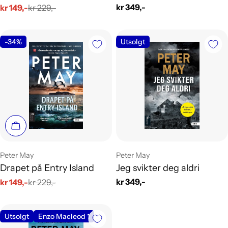
Vanlig
kr 349,-
kr 149,-
kr 229,-
Salgs
Vanlig
pris
pris
pris
-34%
Utsolgt
Legg i handlekurv
Leverandør:
Leverandør:
Peter May
Peter May
Drapet på Entry Island
Jeg svikter deg aldri
Vanlig
kr 349,-
kr 149,-
kr 229,-
Salgs
Vanlig
pris
pris
pris
Utsolgt
Enzo Macleod 1