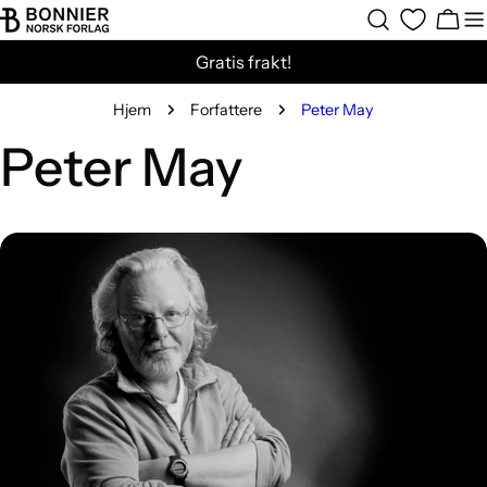
Hopp
Hand
til
Gratis frakt!
innholdet
Hjem
Forfattere
Peter May
Peter May