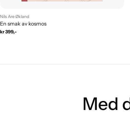
Leverandør:
Nils Are Økland
En smak av kosmos
Vanlig
kr 399,-
pris
Med d