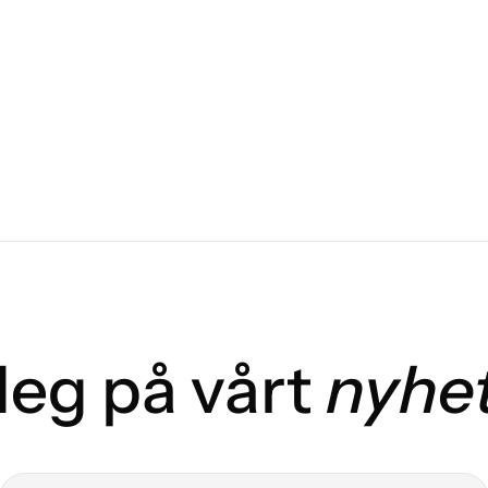
eg på vårt
nyhe
E-