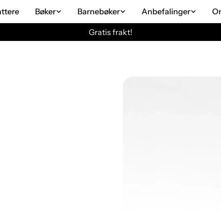
attere
Bøker
Barnebøker
Anbefalinger
O
Gratis frakt!