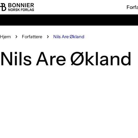
Hopp
Forf
til
innholdet
Hjem
Forfattere
Nils Are Økland
Nils Are Økland