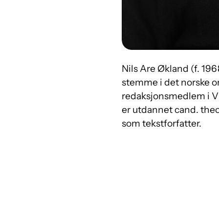
Nils Are Økland (f. 1
stemme i det norske or
redaksjonsmedlem i Vi
er utdannet cand. theol
som tekstforfatter.