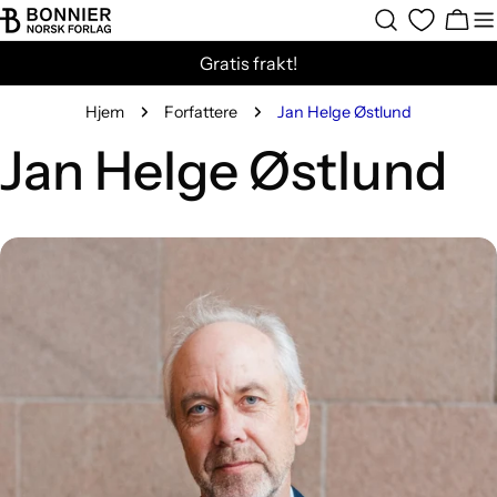
Hopp
Hand
til
Gratis frakt!
innholdet
Hjem
Forfattere
Jan Helge Østlund
Jan Helge Østlund