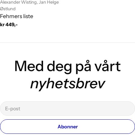
Leverandør:
Alexander Wisting, Jan Helge
Østlund
Fehmers liste
Vanlig
kr 449,-
pris
Med deg på vårt
nyhetsbrev
E-
post
Abonner