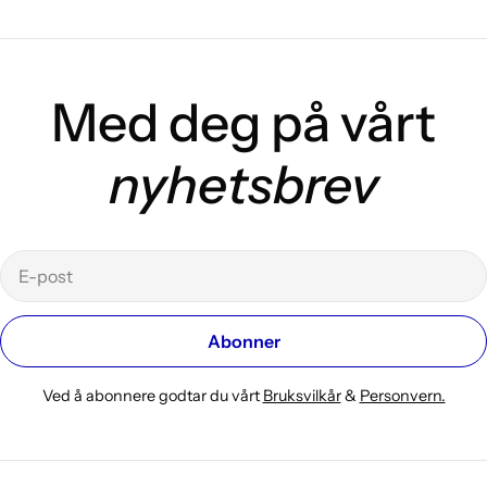
g
:
Med deg på vårt
nyhetsbrev
E-
post
Abonner
Ved å abonnere godtar du vårt
Bruksvilkår
&
Personvern.