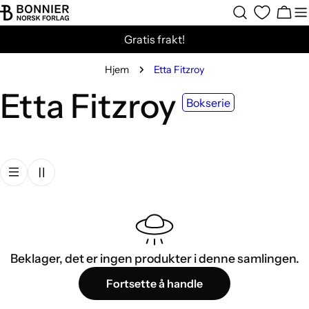
Hopp
Hand
til
Gratis frakt!
innholdet
Hjem
Etta Fitzroy
S
Etta Fitzroy
Bokserie
a
m
l
i
Beklager, det er ingen produkter i denne samlingen.
Fortsette å handle
n