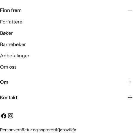
Finn frem
Forfattere
Bøker
Barnebøker
Anbefalinger
Om oss
Om
Kontakt
Facebook
Instagram
Personvern
Retur og angrerett
Kjøpsvilkår