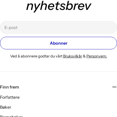
nyhetsbrev
E-
post
Abonner
Ved å abonnere godtar du vårt
Bruksvilkår
&
Personvern.
Finn frem
Forfattere
Bøker