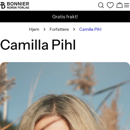
Hopp
Hand
til
Gratis frakt!
innholdet
Hjem
Forfattere
Camilla Pihl
Camilla Pihl