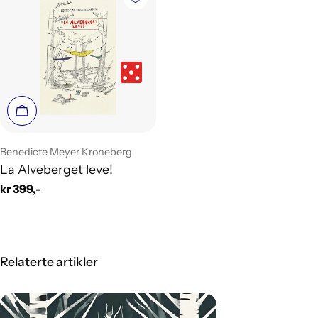
Legg i handlekurv
Leverandør:
Benedicte Meyer Kroneberg
La Alveberget leve!
Vanlig
kr 399,-
pris
Relaterte artikler