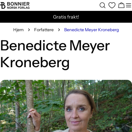
Hopp
Hand
til
Gratis frakt!
innholdet
Hjem
Forfattere
Benedicte Meyer Kroneberg
Benedicte Meyer
Kroneberg