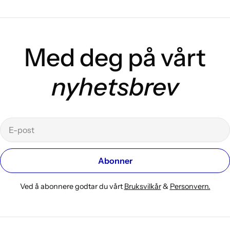
en hel bok om det. Benedicte Meyer
Kroneberg forteller her om hvordan hun
ikke klarte å unngå å skrive La
Alveberget leve!
Med deg på vårt
nyhetsbrev
E-
post
Abonner
Ved å abonnere godtar du vårt
Bruksvilkår
&
Personvern.