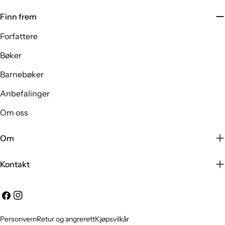
Finn frem
Forfattere
Bøker
Barnebøker
Anbefalinger
Om oss
Om
Kontakt
Facebook
Instagram
Personvern
Retur og angrerett
Kjøpsvilkår