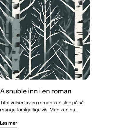
Å snuble inn i en roman
Tilblivelsen av en roman kan skje på så
mange forskjellige vis. Man kan ha
sverget på å aldri skrive en roman igjen,
Les mer
for så å ramle over noe som er for stort til
å håndtere på noe annet vis enn å skrive