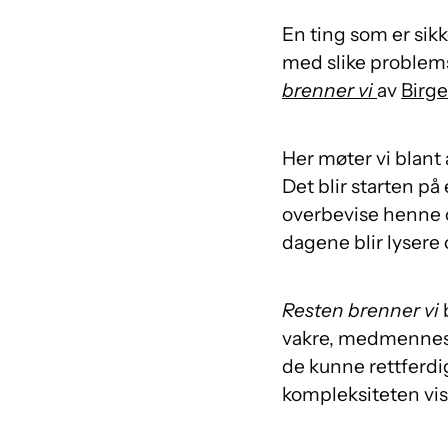
En ting som er sikk
med slike problemst
brenner vi
av
Birg
Her møter vi blant
Det blir starten på
overbevise henne o
dagene blir lysere 
Resten brenner vi
b
vakre, medmenneske
de kunne rettferdi
kompleksiteten vis