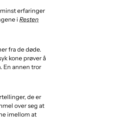
e minst erfaringer
ingene i
Resten
er fra de døde.
syk kone prøver å
. En annen tror
rtellinger, de er
mmel over seg at
ene imellom at