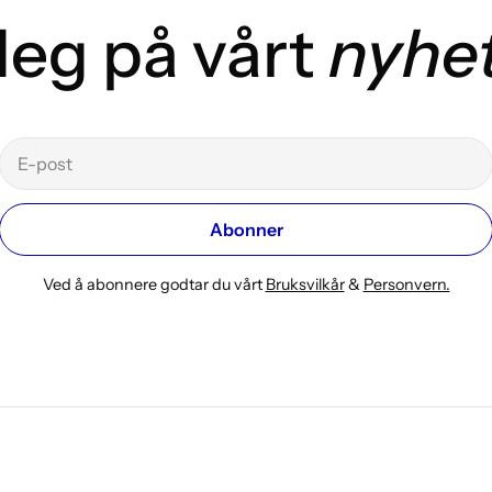
eg på vårt
nyhe
E-
post
Abonner
Ved å abonnere godtar du vårt
Bruksvilkår
&
Personvern.