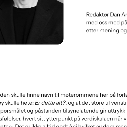
Redaktør Dan An
med oss med på 
etter mening og 
 siden skulle finne navn til møterommene her på forla
øy skulle hete:
Er dette alt?
, og at det store til vens
 spørsmålet og påstanden tilsynelatende gir uttrykk 
ølelser, hvert sitt ytterpunkt på verdiskalaen når vi 
ntar». Det er ikke alltid godt å si hvilket av dem man