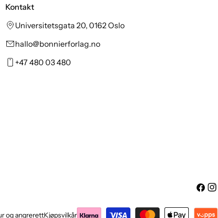
Kontakt
Universitetsgata 20, 0162 Oslo
hallo@bonnierforlag.no
+47 480 03 480
Facebo
Ins
Betalingsmetoder
r og angrerett
Kjøpsvilkår