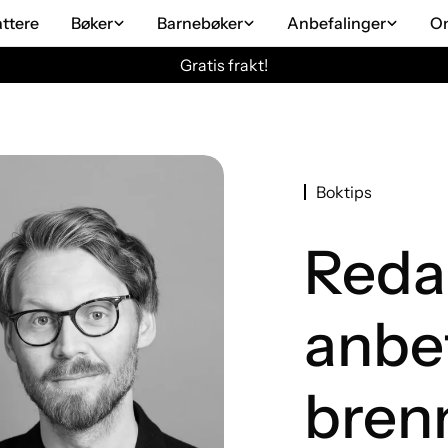
attere
Bøker
Barnebøker
Anbefalinger
O
Gratis frakt!
Boktips
Reda
anbef
brenn