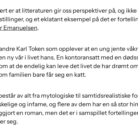
ert er at litteraturen gir oss perspektiver på, og ikk
illinger, og et eklatant eksempel på det er fortell
er Emanuelsen
.
 andre Karl Token som opplever at en ung jente våkn
 en ny vår i livet hans. En kontoransatt med en døds
m at de endelig kan leve det livet de har drømt om
om familien bare får seg en katt.
estår av alt fra mytologiske til samtidsrealistiske fo
lige og infame, og flere av dem har en så stor hi
ggjort en roman, men det er i samspillet fortelling
er seg.