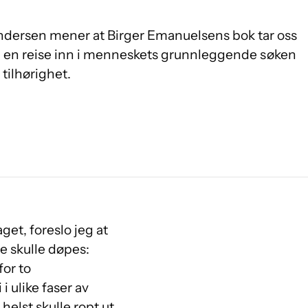
dersen mener at Birger Emanuelsens bok tar oss
en reise inn i menneskets grunnleggende søken
tilhørighet.
get, foreslo jeg at
tre skulle døpes:
for to
i ulike faser av
 helst skulle ropt ut