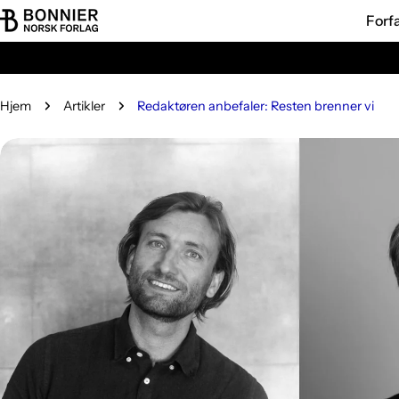
Hopp
Forf
til
innholdet
Hjem
Artikler
Redaktøren anbefaler: Resten brenner vi