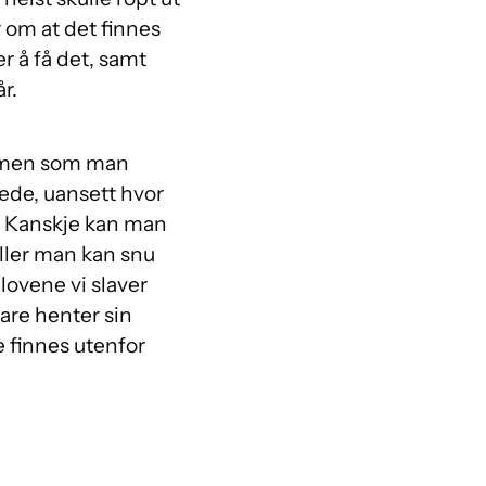
r om at det finnes
er å få det, samt
r.
, men som man
stede, uansett hvor
e. Kanskje kan man
 Eller man kan snu
 lovene vi slaver
are henter sin
ne finnes utenfor