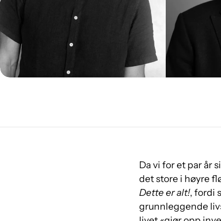
Da vi for et par år
det store i høyre fl
Dette er alt!
, fordi
grunnleggende livsf
livet «gjør opp inve