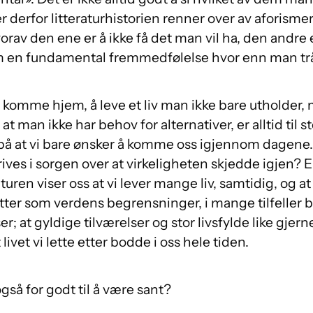
r derfor litteraturhistorien renner over av aforisme
hvorav den ene er å ikke få det man vil ha, den andre 
om en fundamental fremmedfølelse hvor enn man trå
 komme hjem, å leve et liv man ikke bare utholder
d at man ikke har behov for alternativer, er alltid til 
er på at vi bare ønsker å komme oss igjennom dagen
skrives i sorgen over at virkeligheten skjedde igjen?
aturen viser oss at vi lever mange liv, samtidig, og at
atter som verdens begrensninger, i mange tilfeller b
er; at gyldige tilværelser og stor livsfylde like gjer
at livet vi lette etter bodde i oss hele tiden.
gså for godt til å være sant?