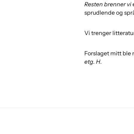
Resten brenner vi
e
sprudlende og språk
Vi trenger litterat
Forslaget mitt bl
etg. H
.