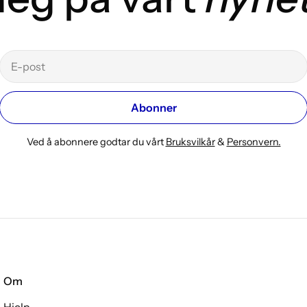
E-
post
Abonner
Ved å abonnere godtar du vårt
Bruksvilkår
&
Personvern.
Om