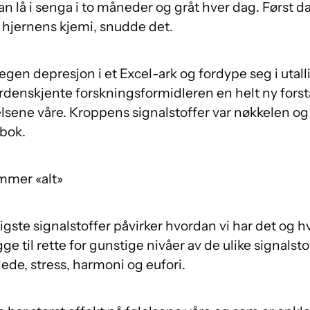
n lå i senga i to måneder og gråt hver dag. Først d
r hjernens kjemi, snudde det.
egen depresjon i et Excel-ark og fordype seg i utal
verdenskjente forskningsformidleren en helt ny fors
elsene våre. Kroppens signalstoffer var nøkkelen og
 bok.
mmer «alt»
gste signalstoffer påvirker hvordan vi har det og h
gge til rette for gunstige nivåer av de ulike signalst
ede, stress, harmoni og eufori.