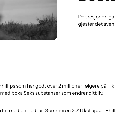
Depresjonen ga li
gjester det sve
illips som har godt over 2 millioner følgere på Tik
s med boka
Seks substanser som endrer ditt liv.
tet med en nedtur: Sommeren 2016 kollapset Philli