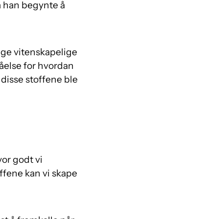
a han begynte å
lige vitenskapelige
tåelse for hvordan
 disse stoffene ble
vor godt vi
offene kan vi skape