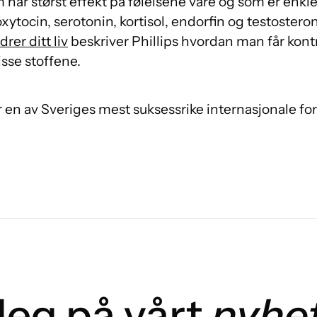
har størst effekt på følelsene våre og som er enkle
 oxytocin, serotonin, kortisol, endorfin og testostero
er ditt liv
beskriver Phillips hvordan man får kontr
sse stoffene.
r en av Sveriges mest suksessrike internasjonale for
eg på vårt
nyhe