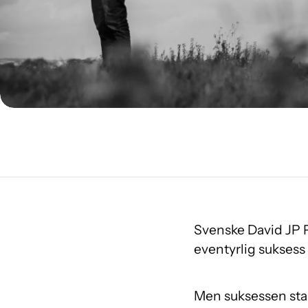
Svenske David JP Ph
eventyrlig sukses
Men suksessen star