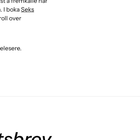
st å fremkalle når
n. I boka
Seks
oll over
elesere.
tsbrev