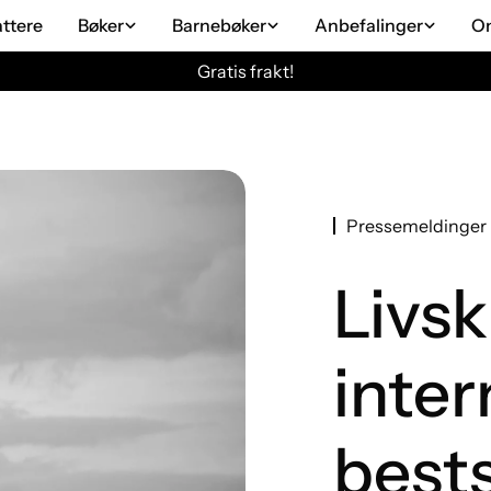
attere
Bøker
Barnebøker
Anbefalinger
O
Gratis frakt!
Pressemeldinger
Livsk
inter
best