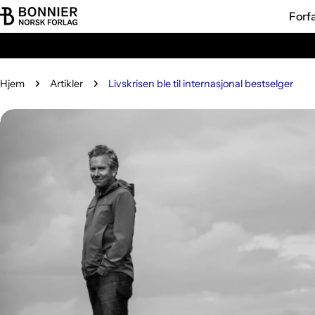
Hopp
Forf
til
innholdet
Hjem
Artikler
Livskrisen ble til internasjonal bestselger