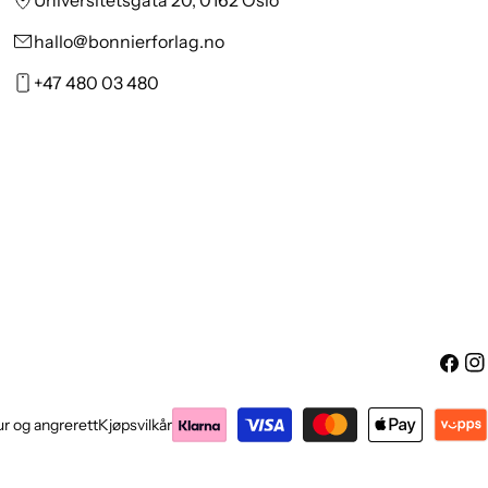
Universitetsgata 20, 0162 Oslo
hallo@bonnierforlag.no
+47 480 03 480
Facebo
Ins
Betalingsmetoder
r og angrerett
Kjøpsvilkår