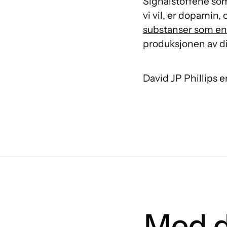
Signalstoffene som 
vi vil, er dopamin,
substanser som endr
produksjonen av di
David JP Phillips e
Med d