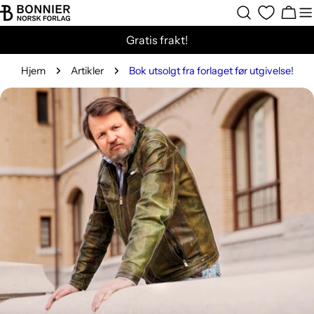
Hopp
Hand
til
Gratis frakt!
innholdet
Hjem
Artikler
Bok utsolgt fra forlaget før utgivelse!