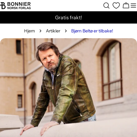
Hopp
Hand
til
Gratis frakt!
innholdet
Hjem
Artikler
Bjørn Beltø er tilbake!