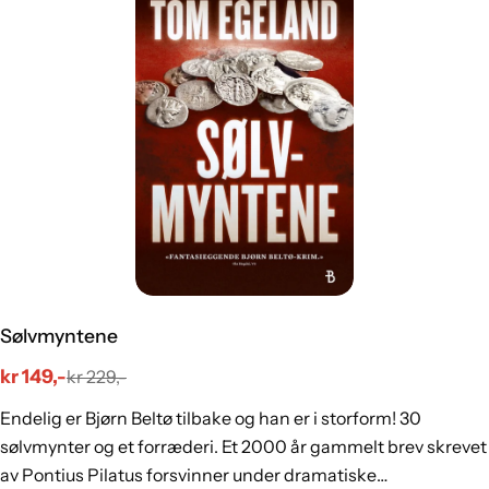
Sølvmyntene
kr 149,-
kr 229,-
Salgs
Vanlig
pris
pris
Endelig er Bjørn Beltø tilbake og han er i storform! 30
sølvmynter og et forræderi. Et 2000 år gammelt brev skrevet
av Pontius Pilatus forsvinner under dramatiske